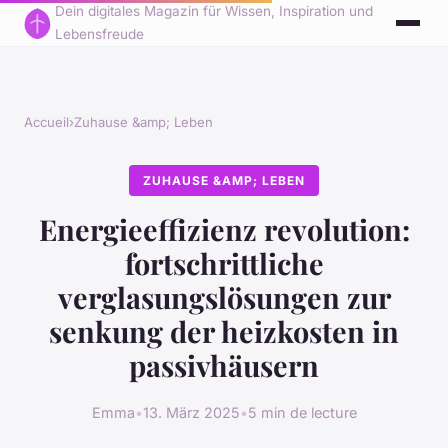
Dein digitales Magazin für Wissen, Inspiration und
Lebensfreude
Accueil
›
Zuhause &amp; Leben
ZUHAUSE &AMP; LEBEN
Energieeffizienz revolution:
fortschrittliche
verglasungslösungen zur
senkung der heizkosten in
passivhäusern
Emma
•
13. März 2025
•
5 min de lecture