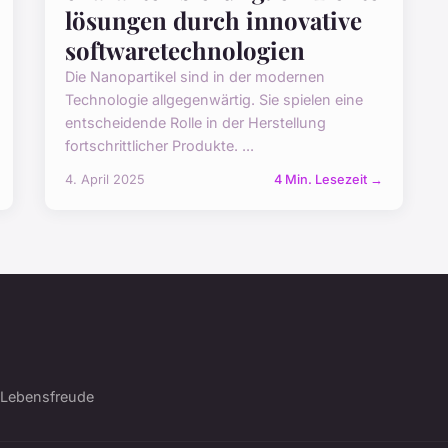
lösungen durch innovative
softwaretechnologien
Die Nanopartikel sind in der modernen
Technologie allgegenwärtig. Sie spielen eine
entscheidende Rolle in der Herstellung
fortschrittlicher Produkte. ...
4. April 2025
4 Min. Lesezeit →
d Lebensfreude