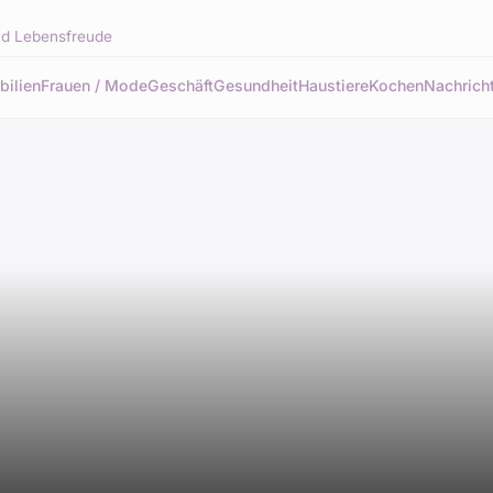
und Lebensfreude
bilien
Frauen / Mode
Geschäft
Gesundheit
Haustiere
Kochen
Nachrich