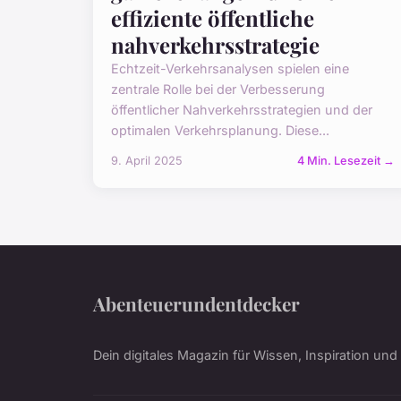
effiziente öffentliche
nahverkehrsstrategie
Echtzeit-Verkehrsanalysen spielen eine
zentrale Rolle bei der Verbesserung
öffentlicher Nahverkehrsstrategien und der
optimalen Verkehrsplanung. Diese...
9. April 2025
4 Min. Lesezeit →
Abenteuerundentdecker
Dein digitales Magazin für Wissen, Inspiration un