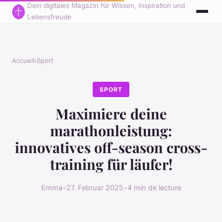
Dein digitales Magazin für Wissen, Inspiration und
Lebensfreude
Accueil
›
Sport
SPORT
Maximiere deine
marathonleistung:
innovatives off-season cross-
training für läufer!
Emma
•
27. Februar 2025
•
4 min de lecture